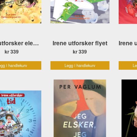
Irene utforsker elektrisk strøm
Irene utforsker flyet
kr 339
kr 339
gg i handlekurv
Legg i handlekurv
Le