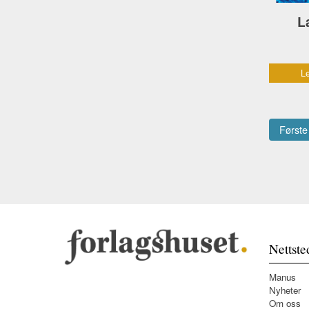
L
Le
Første
Nettste
Manus
Nyheter
Om oss