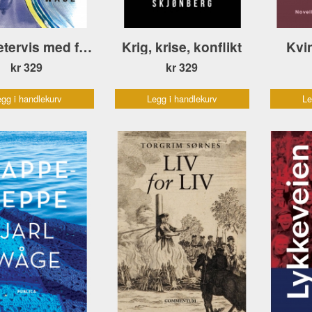
Kilometervis med forteljingar
Krig, krise, konflikt
Kvi
kr 329
kr 329
gg i handlekurv
Legg i handlekurv
Le