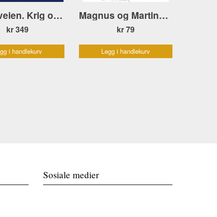
Lykkeveien. Krig og fred – barns opplevelser mai 1945
Magnus og Martine redder Jonas Øglænd
kr 349
kr 79
gg i handlekurv
Legg i handlekurv
Sosiale medier