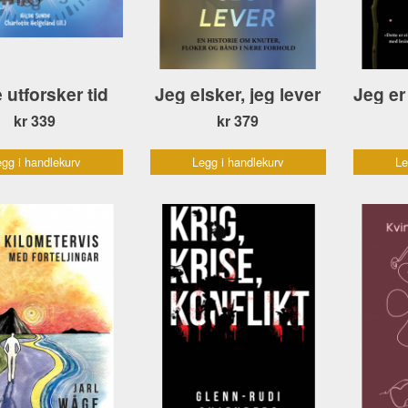
 utforsker tid
Jeg elsker, jeg lever
kr 339
kr 379
gg i handlekurv
Legg i handlekurv
Le