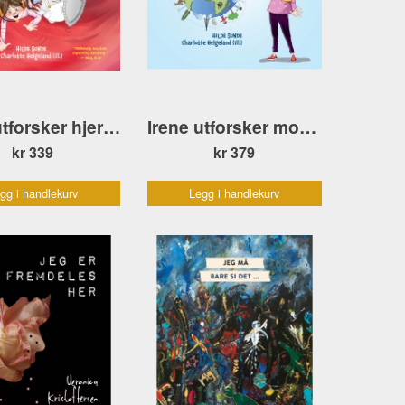
Irene utforsker hjertet
Irene utforsker mobiltelefonen
kr 339
kr 379
gg i handlekurv
Legg i handlekurv