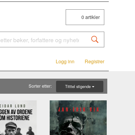
0
artikler
Logg inn
Registrer
Sorter etter:
Titttel stigende