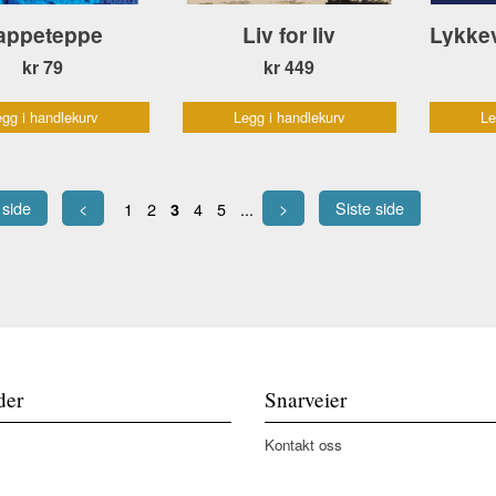
appeteppe
Liv for liv
kr 79
kr 449
gg i handlekurv
Legg i handlekurv
Le
 side
<
>
Siste side
1
2
4
5
...
3
der
Snarveier
Kontakt oss