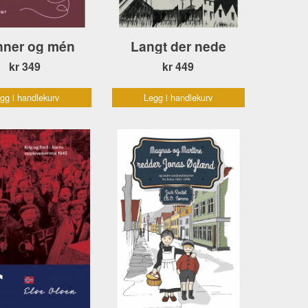
nner og mén
Langt der nede
kr 349
kr 449
gg i handlekurv
Legg i handlekurv