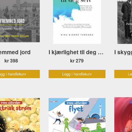
fremmed jord
I kjærlighet til deg selv
kr 398
kr 279
gg i handlekurv
Legg i handlekurv
Le