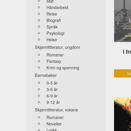
Mat
Håndarbeid
Reise
Biografi
Språk
Psykologi
Helse
Skjønnlitteratur, ungdom
I 
Romaner
Fantasy
Krim og spenning
Le
Barnebøker
0-3 år
3-6 år
6-9 år
9-12 år
Skjønnlitteratur, voksne
Romaner
Noveller
Lyrikk