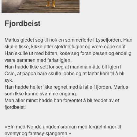
Fjordbeist
Marius gledet seg til nok en sommerferie i Lysefjorden. Han
skulle fiske, kikke etter sjeldne fugler og være oppe sent.
Han skulle ut med båten, kose seg foran peisen og endelig
være sammen med farfar igjen.
Han hadde ikke sett for seg at mamma måtte bli igjen i
Oslo, at pappa bare skulle jobbe og at farfar kom til å bli
syk.
Han hadde heller ikke regnet med å falle i fjorden. Marius
som ikke kunne svømme engang.
Men aller minst hadde han forventet å bli reddet av et
fjordbeist!
«Ein medrivende ungdomsroman med forgreininger til
eventyr og fantasy-sjangeren.»