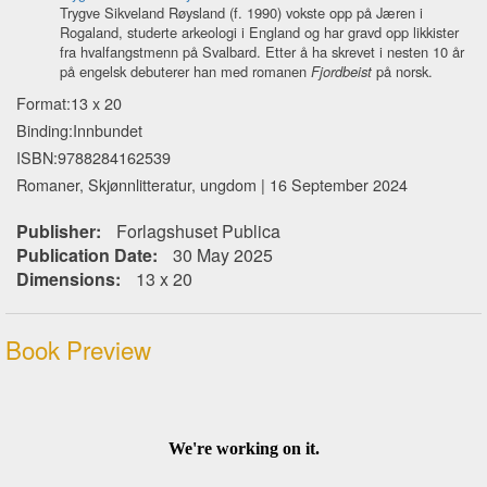
Trygve Sikveland Røysland (f. 1990) vokste opp på Jæren i
Rogaland, studerte arkeologi i England og har gravd opp likkister
fra hvalfangstmenn på Svalbard. Etter å ha skrevet i nesten 10 år
på engelsk debuterer han med romanen
Fjordbeist
på norsk.
Format:13 x 20
Binding:Innbundet
ISBN:9788284162539
Romaner, Skjønnlitteratur, ungdom | 16 September 2024
Publisher:
Forlagshuset Publica
Publication Date:
30 May 2025
Dimensions:
13 x 20
Book Preview