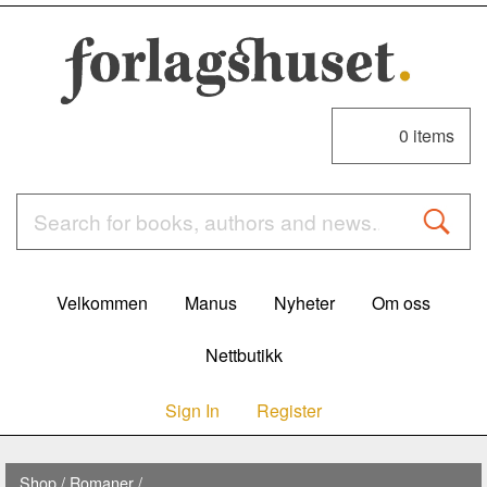
0
items
Velkommen
Manus
Nyheter
Om oss
Nettbutikk
Sign In
Register
Shop
/
Romaner
/