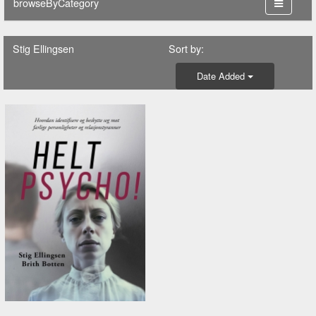
browseByCategory
Stig Ellingsen
Sort by:
Date Added