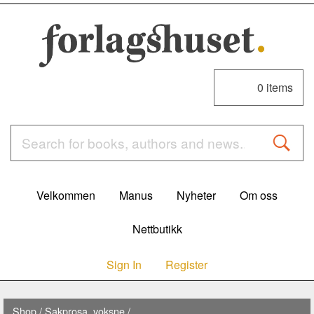
0
items
Velkommen
Manus
Nyheter
Om oss
Nettbutikk
Sign In
Register
Shop
/
Sakprosa, voksne
/