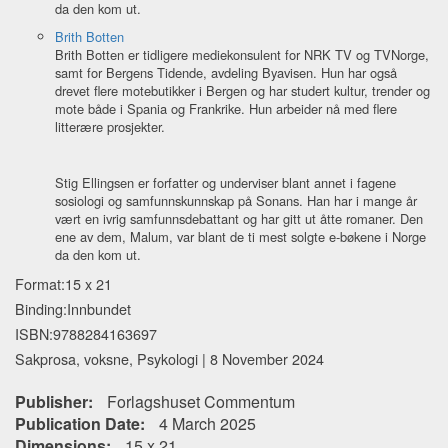
da den kom ut.
Brith Botten
Brith Botten er tidligere mediekonsulent for NRK TV og TVNorge,
samt for Bergens Tidende, avdeling Byavisen. Hun har også
drevet flere motebutikker i Bergen og har studert kultur, trender og
mote både i Spania og Frankrike. Hun arbeider nå med flere
litterære prosjekter.
Stig Ellingsen er forfatter og underviser blant annet i fagene
sosiologi og samfunnskunnskap på Sonans. Han har i mange år
vært en ivrig samfunnsdebattant og har gitt ut åtte romaner. Den
ene av dem, Malum, var blant de ti mest solgte e-bøkene i Norge
da den kom ut.
Format:15 x 21
Binding:Innbundet
ISBN:9788284163697
Sakprosa, voksne, Psykologi | 8 November 2024
Publisher:
Forlagshuset Commentum
Publication Date:
4 March 2025
Dimensions:
15 x 21