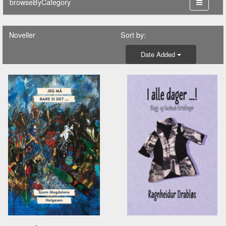
browseByCategory
Noveller
Sort by:
Date Added