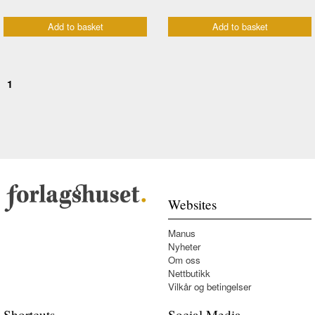
Add to basket
Add to basket
1
Websites
Manus
Nyheter
Om oss
Nettbutikk
Vilkår og betingelser
Shortcuts
Social Media