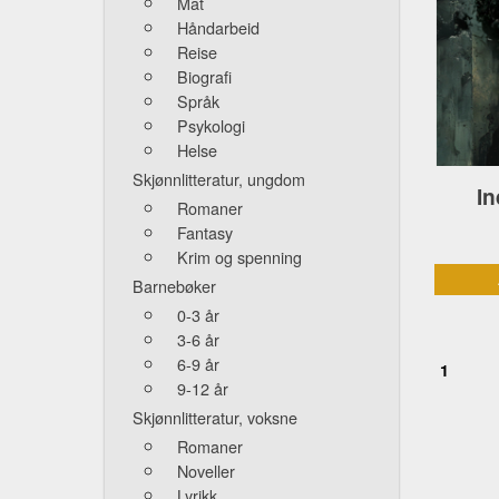
Mat
Håndarbeid
Reise
Biografi
Språk
Psykologi
Helse
Skjønnlitteratur, ungdom
In
Romaner
Fantasy
Krim og spenning
Barnebøker
0-3 år
3-6 år
6-9 år
1
9-12 år
Skjønnlitteratur, voksne
Romaner
Noveller
Lyrikk