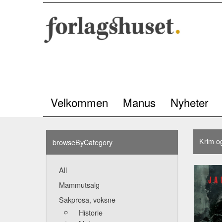
Velkommen
Manus
Nyheter
Krim o
browseByCategory
All
Mammutsalg
Sakprosa, voksne
Historie