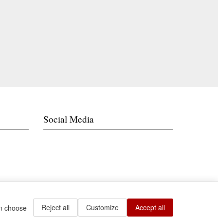
Social Media
Reject all
Customize
Accept all
an choose