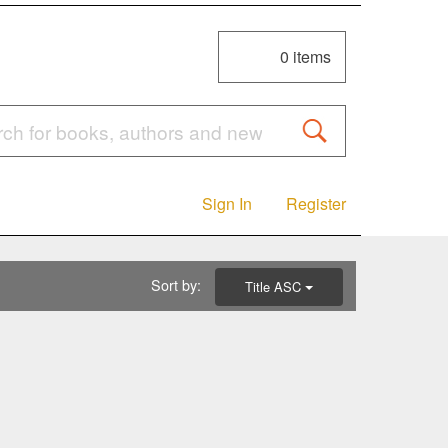
0
items
Sign In
Register
Sort by:
Title ASC