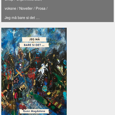
voksne
/
Noveller
/
Prosa
/
Jeg må bare si det …