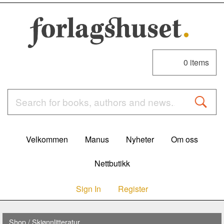
0
items
Velkommen
Manus
Nyheter
Om oss
Nettbutikk
Sign In
Register
Shop
/
Skjønnlitteratur,