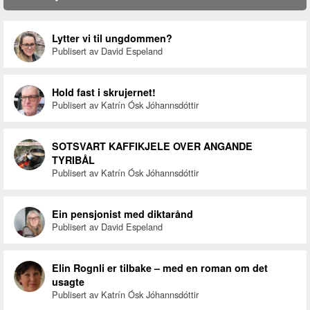
Lytter vi til ungdommen?
Publisert av David Espeland
Hold fast i skrujernet!
Publisert av Katrín Ósk Jóhannsdóttir
SOTSVART KAFFIKJELE OVER ANGANDE
TYRIBÅL
Publisert av Katrín Ósk Jóhannsdóttir
Ein pensjonist med diktarånd
Publisert av David Espeland
Elin Rognli er tilbake – med en roman om det
usagte
Publisert av Katrín Ósk Jóhannsdóttir