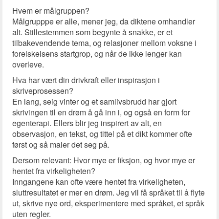
Hvem er målgruppen?
Målgrupppe er alle, mener jeg, da diktene omhandler
alt. Stillestemmen som begynte å snakke, er et
tilbakevendende tema, og relasjoner mellom voksne i
forelskelsens startgrop, og når de ikke lenger kan
overleve.
Hva har vært din drivkraft eller inspirasjon i
skriveprosessen?
En lang, seig vinter og et samlivsbrudd har gjort
skrivingen til en drøm å gå inn i, og også en form for
egenterapi. Ellers blir jeg inspirert av alt, en
observasjon, en tekst, og tittel på et dikt kommer ofte
først og så maler det seg på.
Dersom relevant: Hvor mye er fiksjon, og hvor mye er
hentet fra virkeligheten?
Inngangene kan ofte være hentet fra virkeligheten,
sluttresultatet er mer en drøm. Jeg vil få språket til å flyte
ut, skrive nye ord, eksperimentere med språket, et språk
uten regler.