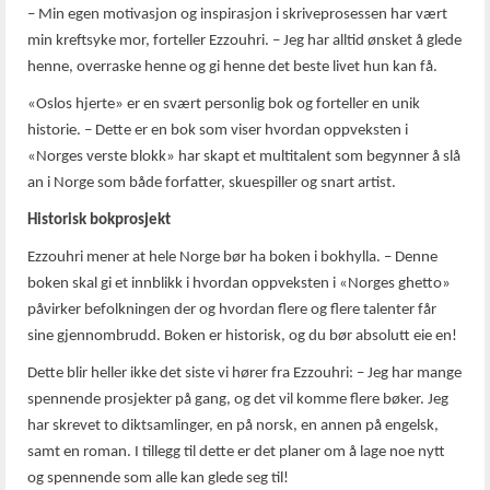
– Min egen motivasjon og inspirasjon i skriveprosessen har vært
min kreftsyke mor, forteller Ezzouhri. – Jeg har alltid ønsket å glede
henne, overraske henne og gi henne det beste livet hun kan få.
«Oslos hjerte» er en svært personlig bok og forteller en unik
historie. – Dette er en bok som viser hvordan oppveksten i
«Norges verste blokk» har skapt et multitalent som begynner å slå
an i Norge som både forfatter, skuespiller og snart artist.
Historisk bokprosjekt
Ezzouhri mener at hele Norge bør ha boken i bokhylla. – Denne
boken skal gi et innblikk i hvordan oppveksten i «Norges ghetto»
påvirker befolkningen der og hvordan flere og flere talenter får
sine gjennombrudd. Boken er historisk, og du bør absolutt eie en!
Dette blir heller ikke det siste vi hører fra Ezzouhri: – Jeg har mange
spennende prosjekter på gang, og det vil komme flere bøker. Jeg
har skrevet to diktsamlinger, en på norsk, en annen på engelsk,
samt en roman. I tillegg til dette er det planer om å lage noe nytt
og spennende som alle kan glede seg til!