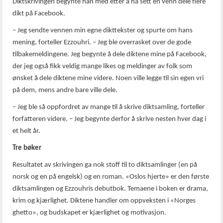
Diktskrivingen begynte han med etter å ha sett en venn dele flere
dikt på Facebook.
– Jeg sendte vennen min egne dikttekster og spurte om hans
mening, forteller Ezzouhri. – Jeg ble overrasket over de gode
tilbakemeldingene. Jeg begynte å dele diktene mine på Facebook,
der jeg også fikk veldig mange likes og meldinger av folk som
ønsket å dele diktene mine videre. Noen ville legge til sin egen vri
på dem, mens andre bare ville dele.
– Jeg ble så oppfordret av mange til å skrive diktsamling, forteller
forfatteren videre. – Jeg begynte derfor å skrive nesten hver dag i
et helt år.
Tre bøker
Resultatet av skrivingen ga nok stoff til to diktsamlinger (en på
norsk og en på engelsk) og en roman. «Oslos hjerte» er den første
diktsamlingen og Ezzouhris debutbok. Temaene i boken er drama,
krim og kjærlighet. Diktene handler om oppveksten i «Norges
ghetto», og budskapet er kjærlighet og motivasjon.