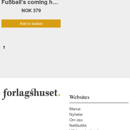
Fußball’s coming home! Historien om EM i fotball 2024
NOK 379
Add to basket
1
Websites
Manus
Nyheter
Om oss
Nettbutikk