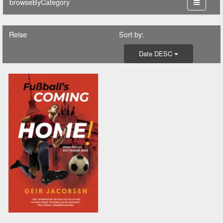
browseByCategory
Reise
Sort by:
Date DESC