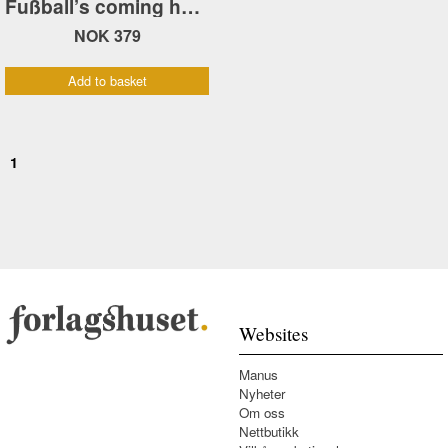
Fußball’s coming home! Historien om EM i fotball 2024
NOK 379
Add to basket
1
Websites
Manus
Nyheter
Om oss
Nettbutikk