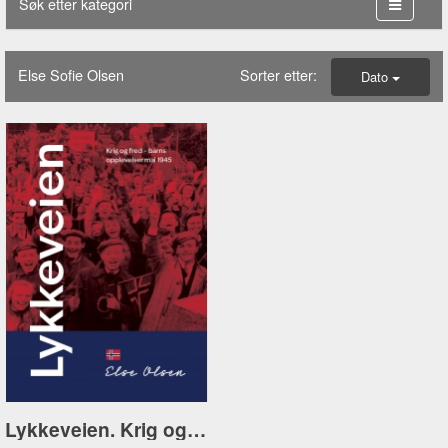
Søk etter kategori
Else Sofie Olsen
Sorter etter:
Dato
Lykkeveien. Krig og fred – barns opplevelser mai 1945