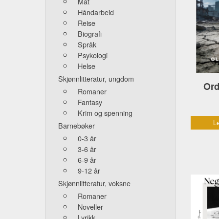
Mat
Håndarbeid
Reise
Biografi
Språk
Psykologi
Helse
Skjønnlitteratur, ungdom
Ord
Romaner
Fantasy
Krim og spenning
Le
Barnebøker
0-3 år
3-6 år
6-9 år
9-12 år
Skjønnlitteratur, voksne
Romaner
Noveller
Lyrikk