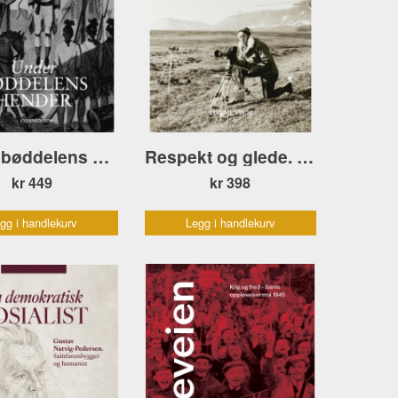
Under bøddelens hender
Respekt og glede. Karthon Håland om natur og mennesker
kr 449
kr 398
gg i handlekurv
Legg i handlekurv