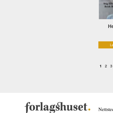
He
Le
2
3
1
Nettste