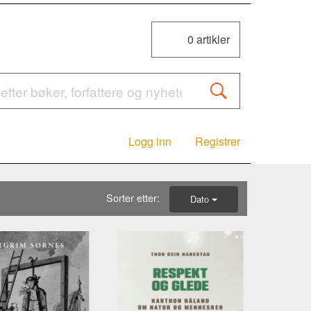
0
artikler
Logg inn
Registrer
Sorter etter:
Dato