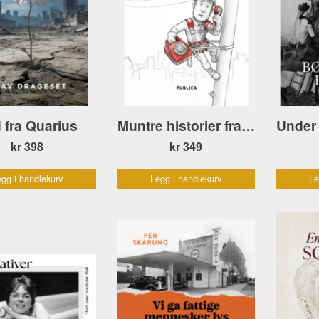
 fra Quarius
Muntre historier fra telebransjen
kr 398
kr 349
gg i handlekurv
Legg i handlekurv
Le