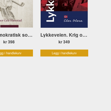
En demokratisk sosialist. Gustav Natvig-Pedersen
Lykkeveien. Krig og fred – barns opplevelser mai 1945
kr 398
kr 349
gg i handlekurv
Legg i handlekurv