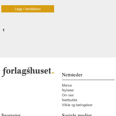
Legg i handlekurv
1
Nettsteder
Manus
Nyheter
Om oss
Nettbutikk
Vilkår og betingelser
Snarveier
Sosiale medier