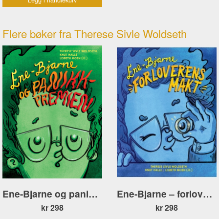
Flere bøker fra Therese Sivle Woldseth
Ene-Bjarne og panikkpremien
Ene-Bjarne – forloverens makt
kr 298
kr 298