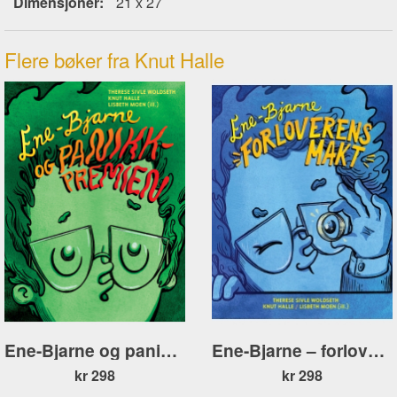
Dimensjoner:
21 x 27
Flere bøker fra Knut Halle
Ene-Bjarne og panikkpremien
Ene-Bjarne – forloverens makt
kr 298
kr 298