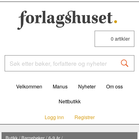
0
artikler
Velkommen
Manus
Nyheter
Om oss
Nettbutikk
Logg inn
Registrer
Butikk
/
Barnebøker
/
6-9 år
/