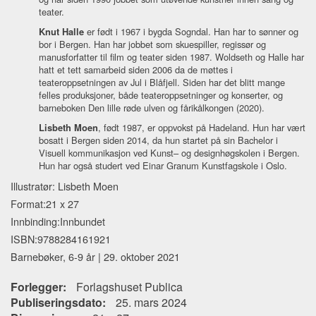
teater.
Knut Halle
er født i 1967 i bygda Sogndal. Han har to sønner og
bor i Bergen. Han har jobbet som skuespiller, regissør og
manusforfatter til film og teater siden 1987. Woldseth og Halle har
hatt et tett samarbeid siden 2006 da de møttes i
teateroppsetningen av Jul i Blåfjell. Siden har det blitt mange
felles produksjoner, både teateroppsetninger og konserter, og
barneboken Den lille røde ulven og fårikålkongen (2020).
Lisbeth Moen
, født 1987, er oppvokst på Hadeland. Hun har vært
bosatt i Bergen siden 2014, da hun startet på sin Bachelor i
Visuell kommunikasjon ved Kunst– og designhøgskolen i Bergen.
Hun har også studert ved Einar Granum Kunstfagskole i Oslo.
Illustratør: Lisbeth Moen
Format:21 x 27
Innbinding:Innbundet
ISBN:9788284161921
Barnebøker, 6-9 år | 29. oktober 2021
Forlegger:
Forlagshuset Publica
Publiseringsdato:
25. mars 2024