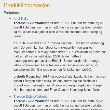
Produktinformasjon
Forfattere:
Knut Halle
Therese Sivle Woldseth
er født i 1971. Hun har tre døtre og er
bosatt i Bergen hvor hun er født. Hun er sanger og tekstforfatter,
og har siden 1990 jobbet som utøvende kunstner innen sang og
teater.
Knut Halle
er født i 1967 i bygda Sogndal. Han har to sønner og
bor i Bergen. Han har jobbet som skuespiller, regissør og
manusforfatter til film og teater siden 1987. Woldseth og Halle har
hatt et tett samarbeid siden 2006 da de møttes i
teateroppsetningen av Jul i Blåfjell. Siden har det blitt mange
felles produksjoner, både teateroppsetninger og konserter, og
barneboken Den lille røde ulven og fårikålkongen (2020).
Lisbeth Moen
, født 1987, er oppvokst på Hadeland. Hun har vært
bosatt i Bergen siden 2014, da hun startet på sin Bachelor i
Visuell kommunikasjon ved Kunst– og designhøgskolen i Bergen.
Hun har også studert ved Einar Granum Kunstfagskole i Oslo.
Therese Sivle Woldseth
Therese Sivle Woldseth
er født i 1971. Hun har tre døtre og er
bosatt i Bergen hvor hun er født. Hun er sanger og tekstforfatter,
og har siden 1990 jobbet som utøvende kunstner innen sang og