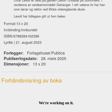
Ottar Løvoll er fødd på garden Løvoll i Eidsdal på Sunnmøre, i
randsona av verdsarvområdet Geiranger. I sitt vaksne liv har han
vore lærar og rektor ved Ørsta vidaregåande skule.
Løvoll har tidlegare gitt ut fem bøker.
Format:13 x 20
Innbinding:Innbundet
ISBN:9788284162386
Lyrikk | 21. august 2023
Forlegger:
Forlagshuset Publica
Publiseringsdato:
28. mars 2025
Dimensjoner:
13 x 20
Forhåndsvisning av boka