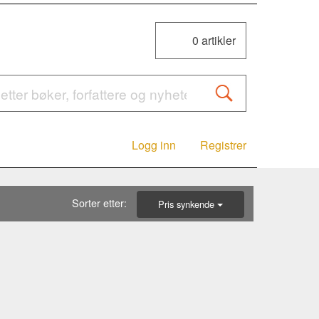
0
artikler
Logg inn
Registrer
Sorter etter:
Pris synkende