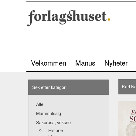
Velkommen
Manus
Nyheter
Kari Na
Søk etter kategori
Alle
Mammutsalg
Sakprosa, voksne
Historie