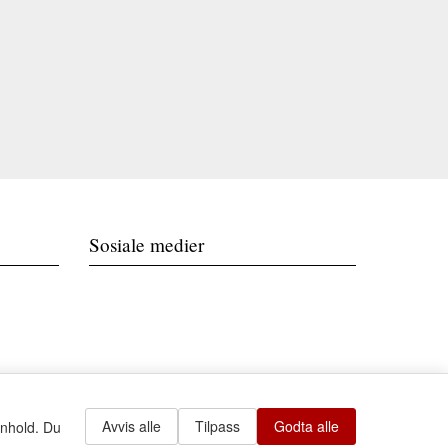
Sosiale medier
Avvis alle
Tilpass
Godta alle
nnhold. Du