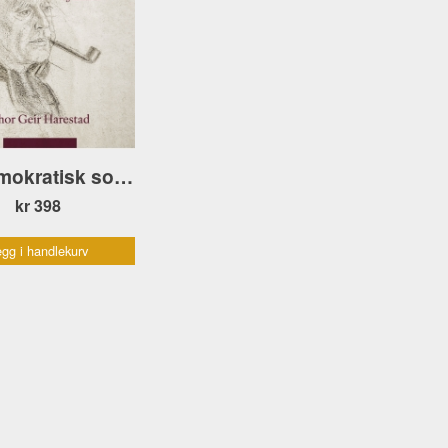
En demokratisk sosialist. Gustav Natvig-Pedersen
kr 398
gg i handlekurv