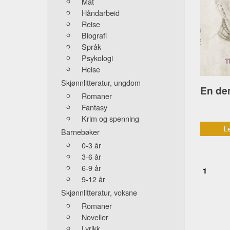
Mat
Håndarbeid
Reise
Biografi
Språk
Psykologi
Helse
Skjønnlitteratur, ungdom
Romaner
Fantasy
Krim og spenning
Le
Barnebøker
0-3 år
3-6 år
6-9 år
1
9-12 år
Skjønnlitteratur, voksne
Romaner
Noveller
Lyrikk