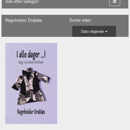
Søk etter kategori
Ragnheidur Drabløs
Sorter etter:
Dato stigende