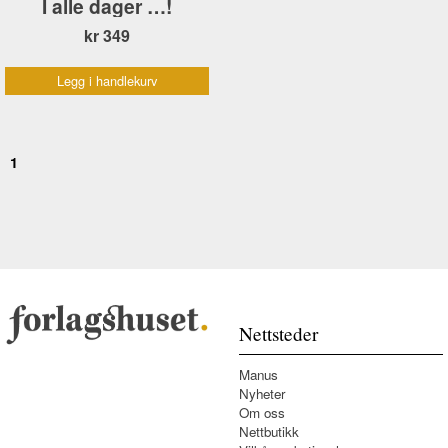
I alle dager …!
kr 349
Legg i handlekurv
1
Nettsteder
Manus
Nyheter
Om oss
Nettbutikk