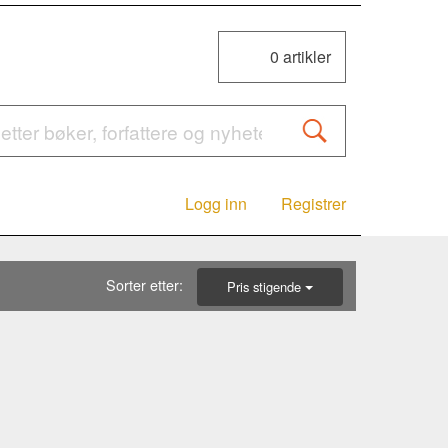
0
artikler
Logg inn
Registrer
Sorter etter:
Pris stigende