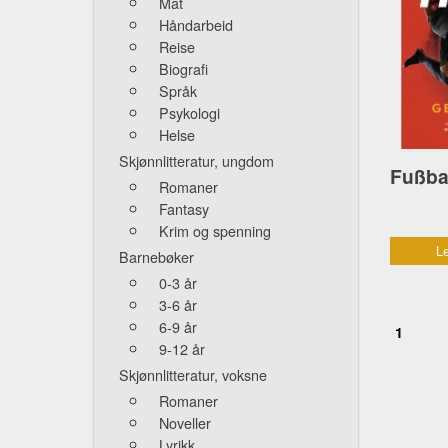
Mat
Håndarbeid
Reise
Biografi
Språk
Psykologi
Helse
Skjønnlitteratur, ungdom
Romaner
Fantasy
Krim og spenning
Le
Barnebøker
0-3 år
3-6 år
6-9 år
1
9-12 år
Skjønnlitteratur, voksne
Romaner
Noveller
Lyrikk