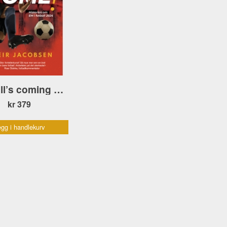
Fußball’s coming home! Historien om EM i fotball 2024
kr 379
gg i handlekurv