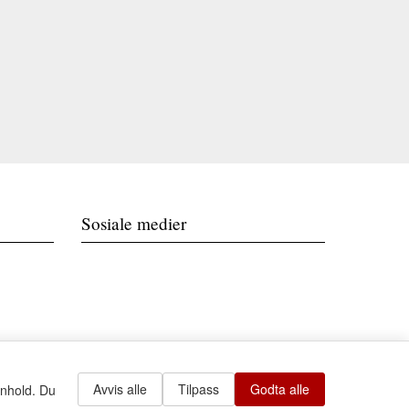
Sosiale medier
Avvis alle
Tilpass
Godta alle
nnhold. Du