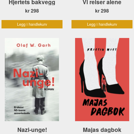
Hjertets bakvegg
Vi reiser alene
kr 298
kr 298
Legg i handlekurv
Legg i handlekurv
Nazi-unge!
Majas dagbok