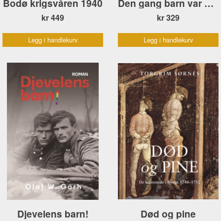
Bodø krigsvåren 1940
Den gang barn var barn
kr 449
kr 329
Legg i handlekurv
Legg i handlekurv
Djevelens barn!
Død og pine