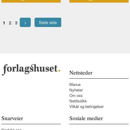
>
Siste side
2
3
1
Nettsteder
Manus
Nyheter
Om oss
Nettbutikk
Vilkår og betingelser
Snarveier
Sosiale medier
Kontakt oss