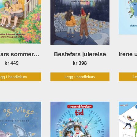
Bestefars sommerhus
Bestefars julereise
kr 449
kr 398
gg i handlekurv
Legg i handlekurv
Le