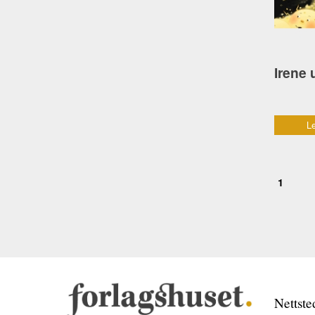
Le
1
Nettste