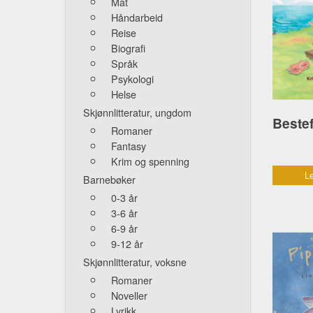
Mat
Håndarbeid
Reise
Biografi
Språk
Psykologi
Helse
Skjønnlitteratur, ungdom
Romaner
Fantasy
Krim og spenning
Le
Barnebøker
0-3 år
3-6 år
6-9 år
9-12 år
Skjønnlitteratur, voksne
Romaner
Noveller
Lyrikk