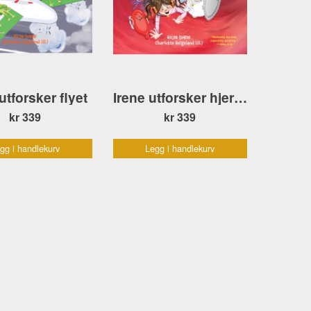
utforsker flyet
Irene utforsker hjertet
kr 339
kr 339
gg i handlekurv
Legg i handlekurv