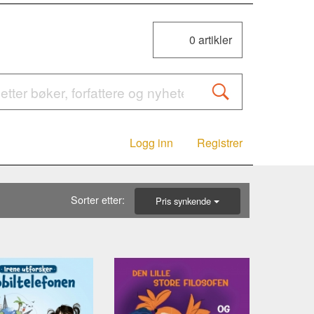
0
artikler
Logg inn
Registrer
Sorter etter:
Pris synkende