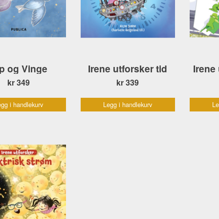
p og Vinge
Irene utforsker tid
Irene 
kr 349
kr 339
gg i handlekurv
Legg i handlekurv
Le