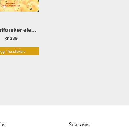
Irene utforsker elektrisk strøm
kr 339
gg i handlekurv
der
Snarveier