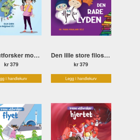
Irene utforsker mobiltelefonen
Den lille store filosofen og den rare lyden
kr 379
kr 379
gg i handlekurv
Legg i handlekurv