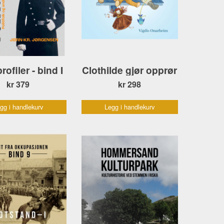
profiler - bind I
Clothilde gjør opprør
kr 379
kr 298
gg i handlekurv
Legg i handlekurv