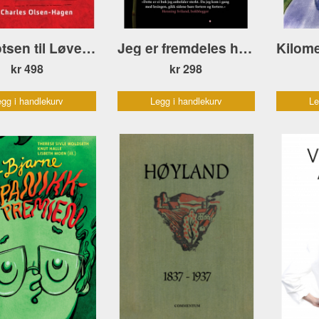
Fra Botsen til Løvebakken
Jeg er fremdeles her POCKET
kr 498
kr 298
gg i handlekurv
Legg i handlekurv
Le