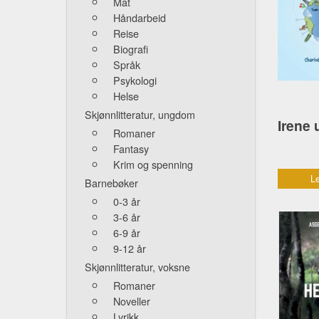
Mat
Håndarbeid
Reise
Biografi
Språk
Psykologi
Helse
Skjønnlitteratur, ungdom
Romaner
Fantasy
Krim og spenning
Le
Barnebøker
0-3 år
3-6 år
6-9 år
9-12 år
Skjønnlitteratur, voksne
Romaner
Noveller
Lyrikk