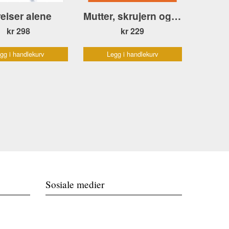
reiser alene
Mutter, skrujern og teip
kr 298
kr 229
gg i handlekurv
Legg i handlekurv
Sosiale medier