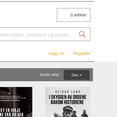
0
artikler
Logg inn
Registrer
Sorter etter:
Dato