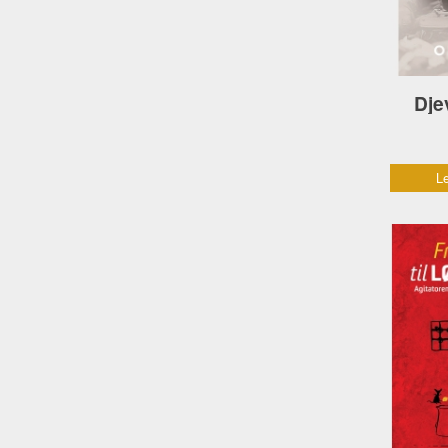
Dje
Le