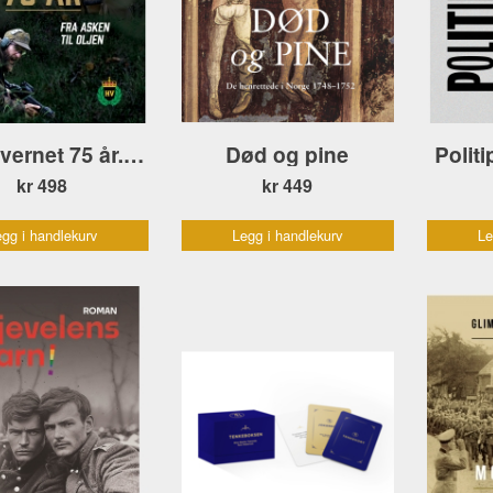
Heimevernet 75 år. Fra asken til oljen
Død og pine
Politi
kr 498
kr 449
gg i handlekurv
Legg i handlekurv
Le