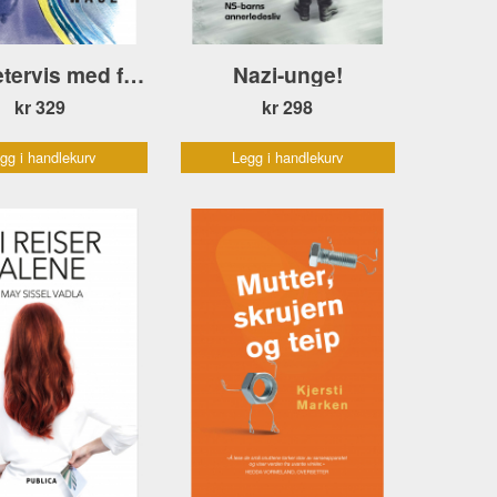
Kilometervis med forteljingar
Nazi-unge!
kr 329
kr 298
gg i handlekurv
Legg i handlekurv