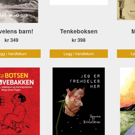
velens barn!
Tenkeboksen
M
kr 349
kr 398
gg i handlekurv
Legg i handlekurv
Le