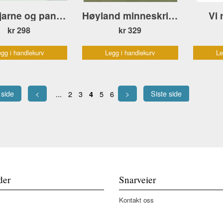
Ene-Bjarne og panikkpremien
Høyland minneskrift 1837–1937
Vi 
kr 298
kr 329
gg i handlekurv
Legg i handlekurv
Le
 side
<
>
Siste side
...
2
3
5
6
4
der
Snarveier
Kontakt oss