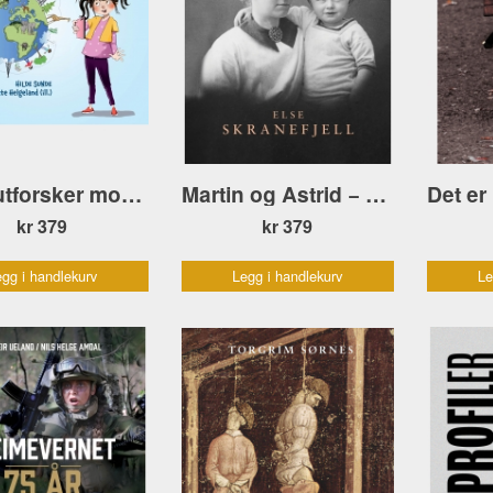
Irene utforsker mobiltelefonen
Martin og Astrid − en familiehistorie
kr 379
kr 379
gg i handlekurv
Legg i handlekurv
Le