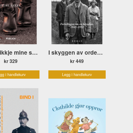
Det er ikkje mine sko du ser
I skyggen av ordene bakom historiene
kr 329
kr 449
gg i handlekurv
Legg i handlekurv