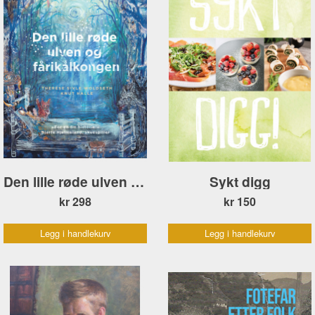
Den lille røde ulven og fårikålkongen
Sykt digg
kr 298
kr 150
Legg i handlekurv
Legg i handlekurv