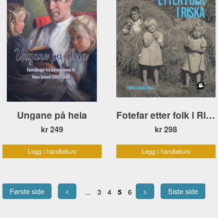
Ungane på heia
Fotefar etter folk i Riska
kr 249
kr 298
Legg i handlekurv
Legg i handlekurv
Første side
<
>
Siste side
...
3
4
6
5