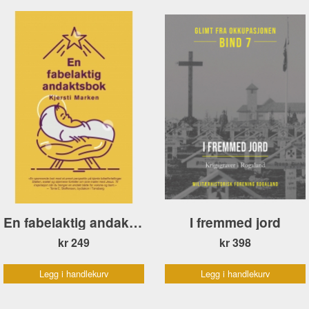
En fabelaktig andaktsbok
I fremmed jord
kr 249
kr 398
Legg i handlekurv
Legg i handlekurv