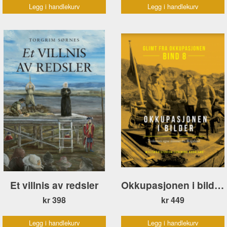
Legg i handlekurv
Legg i handlekurv
Et villnis av redsler
Okkupasjonen i bilder. Tyskernes egne minner fra Rogaland
kr 398
kr 449
Legg i handlekurv
Legg i handlekurv