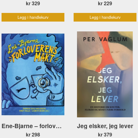
kr 329
kr 229
Legg i handlekurv
Legg i handlekurv
Ene-Bjarne – forloverens makt
Jeg elsker, jeg lever
kr 298
kr 379