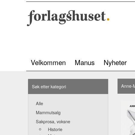
Velkommen
Manus
Nyheter
Anne-M
Søk etter kategori
Alle
Mammutsalg
Sakprosa, voksne
Historie