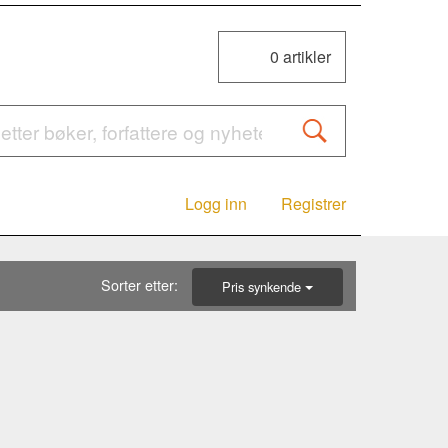
0
artikler
Logg inn
Registrer
Sorter etter:
Pris synkende