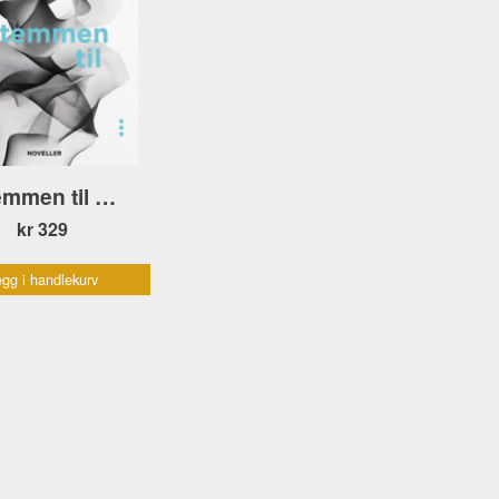
emmen til …
kr 329
gg i handlekurv