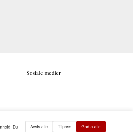
Sosiale medier
Avvis alle
Tilpass
Godta alle
nnhold. Du