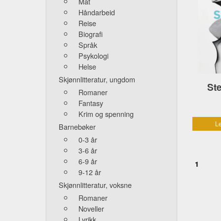
Mat
Håndarbeid
Reise
Biografi
Språk
Psykologi
Helse
Skjønnlitteratur, ungdom
St
Romaner
Fantasy
Krim og spenning
Le
Barnebøker
0-3 år
3-6 år
6-9 år
1
9-12 år
Skjønnlitteratur, voksne
Romaner
Noveller
Lyrikk