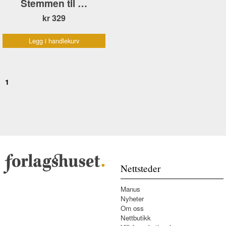
Stemmen til …
kr 329
Legg i handlekurv
1
Nettsteder
Manus
Nyheter
Om oss
Nettbutikk