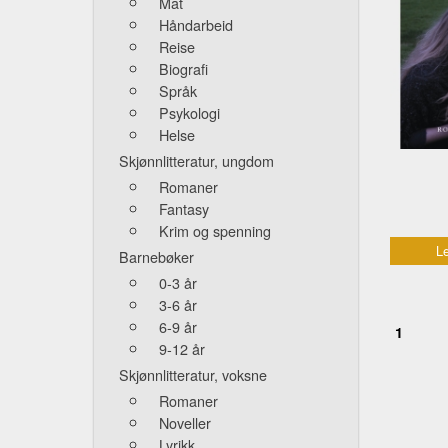
Mat
Håndarbeid
Reise
Biografi
Språk
Psykologi
Helse
Skjønnlitteratur, ungdom
Romaner
Fantasy
Krim og spenning
Le
Barnebøker
0-3 år
3-6 år
6-9 år
1
9-12 år
Skjønnlitteratur, voksne
Romaner
Noveller
Lyrikk