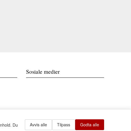
Sosiale medier
Avvis alle
Tilpass
Godta alle
nnhold. Du