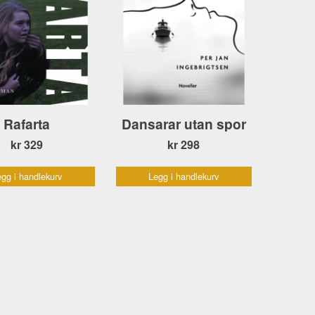
Rafarta
Dansarar utan spor
kr 329
kr 298
gg i handlekurv
Legg i handlekurv