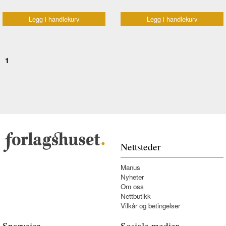
Legg i handlekurv
Legg i handlekurv
1
Nettsteder
Manus
Nyheter
Om oss
Nettbutikk
Vilkår og betingelser
Snarveier
Sosiale medier